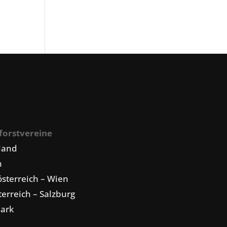
forstvereine
land
n
sterreich – Wien
erreich – Salzburg
mark