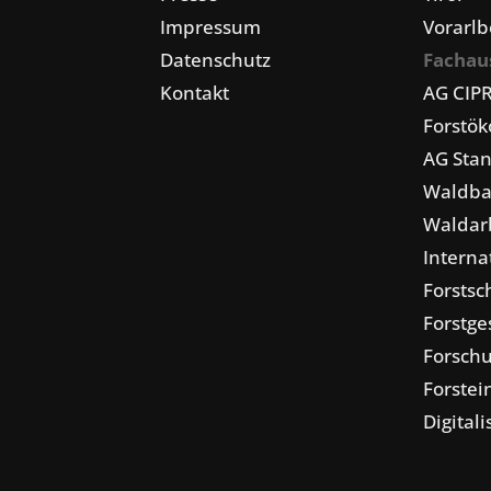
Impressum
Vorarlb
Datenschutz
Fachau
Kontakt
AG CIP
Forstö
AG Stan
Waldba
Waldarb
Interna
Forstsc
Forstge
Forschu
Forstei
Digital