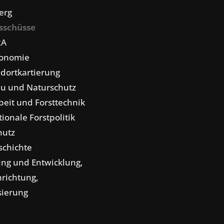
erg
sschüsse
RA
konomie
dortkartierung
u und Naturschutz
eit und Forsttechnik
tionale Forstpolitik
hutz
schichte
ng und Entwicklung,
nrichtung,
isierung