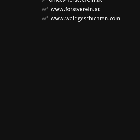
w³
www.forstverein.at
w³
www.waldgeschichten.com