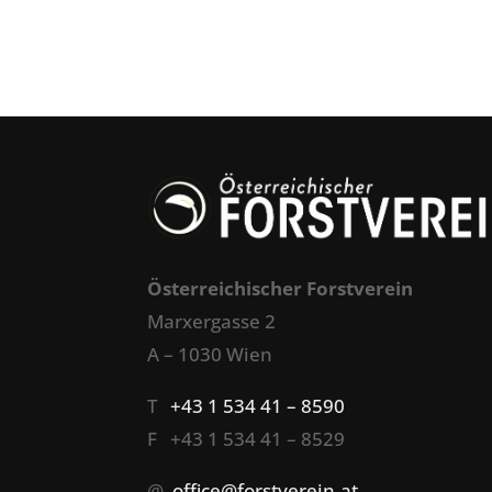
Österreichischer Forstverein
Marxergasse 2
A – 1030 Wien
T
+43 1 534 41 – 8590
F +43 1 534 41 – 8529
@
office@forstverein.at