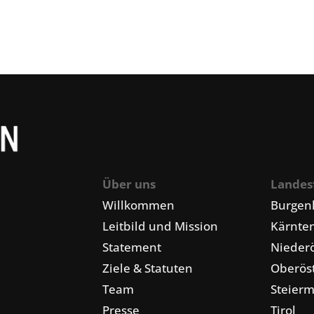
Über uns
Landes
Willkommen
Burgen
Leitbild und Mission
Kärnte
Statement
Niederö
Ziele & Statuten
Oberöst
Team
Steier
Presse
Tirol