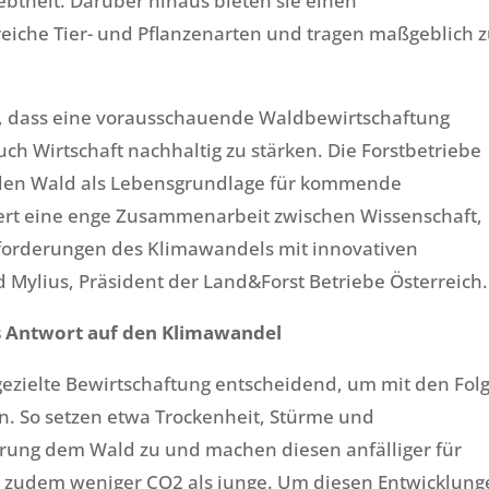
btheit. Darüber hinaus bieten sie einen
eiche Tier- und Pflanzenarten und tragen maßgeblich z
t, dass eine vorausschauende Waldbewirtschaftung
uch Wirtschaft nachhaltig zu stärken. Die Forstbetriebe
um den Wald als Lebensgrundlage für kommende
dert eine enge Zusammenarbeit zwischen Wissenschaft,
sforderungen des Klimawandels mit innovativen
 Mylius, Präsident der Land&Forst Betriebe Österreich.
s Antwort auf den Klimawandel
gezielte Bewirtschaftung entscheidend, um mit den Fol
 So setzen etwa Trockenheit, Stürme und
rung dem Wald zu und machen diesen anfälliger für
 zudem weniger CO2 als junge. Um diesen Entwicklung