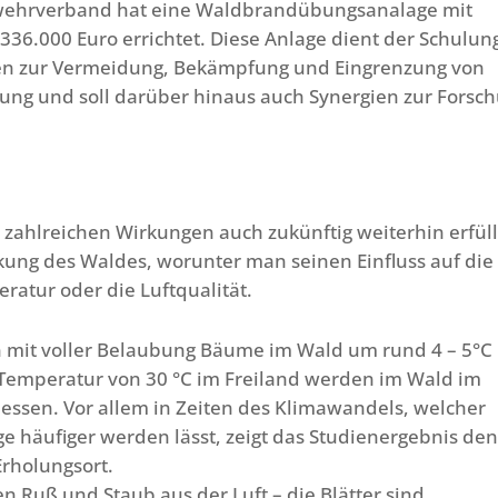
wehrverband hat eine Waldbrandübungsanalage mit
36.000 Euro errichtet. Diese Anlage dient der Schulun
en zur Vermeidung, Bekämpfung und Eingrenzung von
ng und soll darüber hinaus auch Synergien zur Forsc
e zahlreichen Wirkungen auch zukünftig weiterhin erfül
kung des Waldes, worunter man seinen Einfluss auf die
ratur oder die Luftqualität.
en mit voller Belaubung Bäume im Wald um rund 4 – 5°C
er Temperatur von 30 °C im Freiland werden im Wald im
messen. Vor allem in Zeiten des Klimawandels, welcher
e häufiger werden lässt, zeigt das Studienergebnis de
rholungsort.
en Ruß und Staub aus der Luft – die Blätter sind