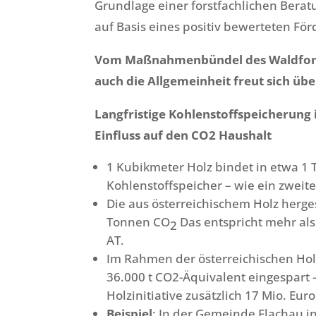
Grundlage einer forstfachlichen Berat
auf Basis eines positiv bewerteten Fö
Vom Maßnahmenbündel des Waldfonds 
auch die Allgemeinheit freut sich übe
Langfristige Kohlenstoffspeicherung
Einfluss auf den CO2 Haushalt
1 Kubikmeter Holz bindet in etwa 1 
Kohlenstoffspeicher – wie ein zweit
Die aus österreichischem Holz herges
Tonnen CO
Das entspricht mehr al
2
AT.
Im Rahmen der österreichischen Holz
36.000 t CO2-Äquivalent eingespart 
Holzinitiative zusätzlich 17 Mio. Eur
Beispiel
: In der Gemeinde Flachau i