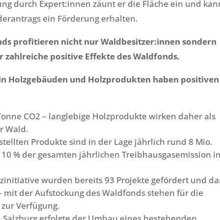
ung durch Expert:innen zäunt er die Fläche ein und kan
rderantrags ein Förderung erhalten.
profitieren nicht nur Waldbesitzer:innen sondern
r zahlreiche positive Effekte des Waldfonds.
 in Holzgebäuden und Holzprodukten haben positiven
Tonne CO2 – langlebige Holzprodukte wirken daher als
er Wald.
tellten Produkte sind in der Lage jährlich rund 8 Mio.
s 10 % der gesamten jährlichen Treibhausgasemission i
initiative wurden bereits 93 Projekte gefördert und d
– mit der Aufstockung des Waldfonds stehen für die
o zur Verfügung.
n Salzburg erfolgte der Umbau eines bestehenden