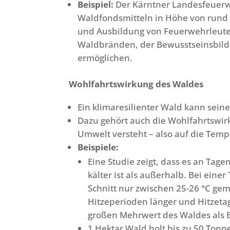
Beispiel:
Der Kärntner Landesfeuer
Waldfondsmitteln in Höhe von rund 3
und Ausbildung von Feuerwehrleut
Waldbränden, der Bewusstseinsbildu
ermöglichen.
Wohlfahrtswirkung des Waldes
Ein klimaresilienter Wald kann sein
Dazu gehört auch die Wohlfahrtswir
Umwelt versteht – also auf die Tempe
Beispiele:
Eine Studie zeigt, dass es an Tag
kälter ist als außerhalb. Bei ein
Schnitt nur zwischen 25-26 °C ge
Hitzeperioden länger und Hitzetag
großen Mehrwert des Waldes als E
1 Hektar Wald holt bis zu 50 Tonn