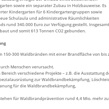
garten sowie ein separater Zubau in Holzbauweise. Es
erter Kindergarten für 6 Kindergartengruppen sowie
eue Schulaula und administrative Räumlichkeiten
ds rund 340.000 Euro zur Verfügung gestellt. Insgesam
rbaut und somit 613 Tonnen CO2 gebunden.
ung
hen 150-300 Waldbränden mit einer Brandfläche von bis 
durch Menschen verursacht.
 Bereich verschiedene Projekte – z.B. die Ausstattung d
Spezialausrüstung zur Waldbrandbekämpfung, Löschtei
planung für die Waldbrandbekämpfung,
stehen für Waldbrandprävention rund 4,4 Mio. mehr zu