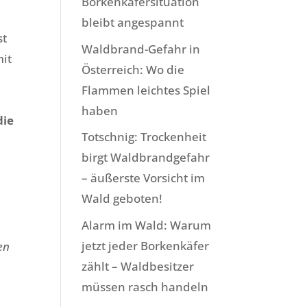
Borkenkäfersituation
bleibt angespannt
st
Waldbrand-Gefahr in
mit
Österreich: Wo die
Flammen leichtes Spiel
haben
die
Totschnig: Trockenheit
r
birgt Waldbrandgefahr
– äußerste Vorsicht im
Wald geboten!
Alarm im Wald: Warum
jetzt jeder Borkenkäfer
en
zählt – Waldbesitzer
müssen rasch handeln