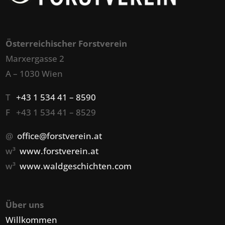
Österreichischer Forstverein
Marxergasse 2
A – 1030 Wien
T
+43 1 534 41 – 8590
F +43 1 534 41 – 8529
@
office@forstverein.at
w³
www.forstverein.at
w³
www.waldgeschichten.com
Über uns
Willkommen