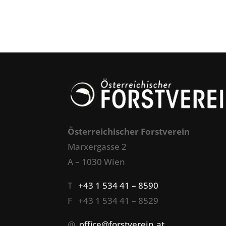
Österreichischer Forstverein
Marxergasse 2
A – 1030 Wien
T
+43 1 534 41 – 8590
F +43 1 534 41 – 8529
@
office@forstverein.at