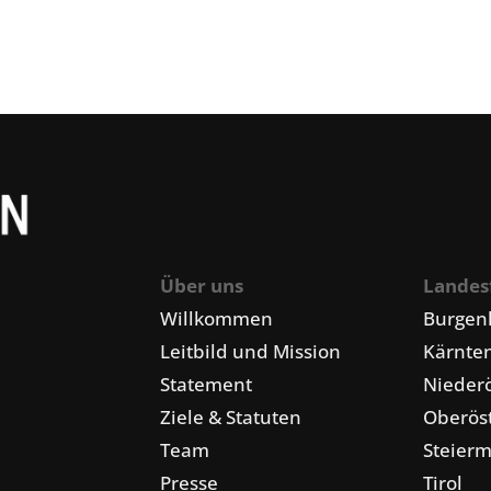
Über uns
Landes
Willkommen
Burgen
Leitbild und Mission
Kärnte
Statement
Niederö
Ziele & Statuten
Oberöst
Team
Steier
Presse
Tirol