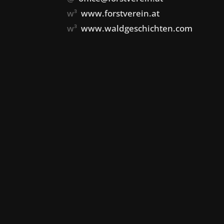
w³
www.forstverein.at
w³
www.waldgeschichten.com