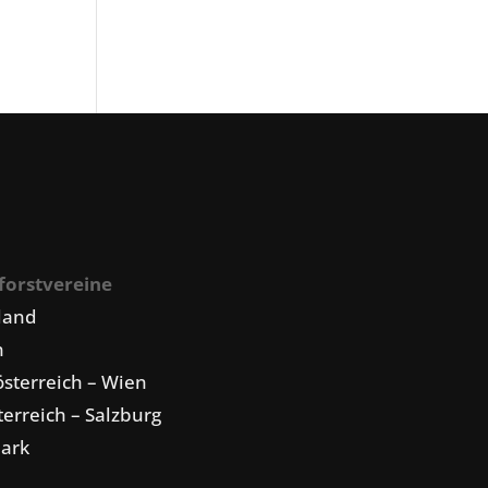
forstvereine
land
n
sterreich – Wien
erreich – Salzburg
mark