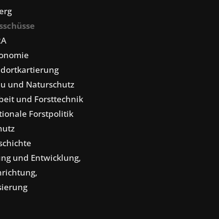
erg
sschüsse
RA
konomie
dortkartierung
u und Naturschutz
eit und Forsttechnik
tionale Forstpolitik
hutz
schichte
ng und Entwicklung,
nrichtung,
isierung