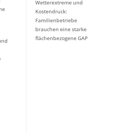
n
Wetterextreme und
ohe
Kostendruck:
Familienbetriebe
brauchen eine starke
flächenbezogene GAP
 und
e