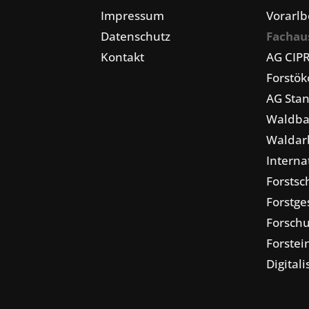
Impressum
Vorarlb
Datenschutz
Fachau
Kontakt
AG CIP
Forstö
AG Stan
Waldba
Waldarb
Interna
Forstsc
Forstge
Forschu
Forstei
Digital