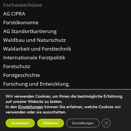
Fachausschüsse
AG CIPRA
Forstökonomie
AG Standortkartierung
Waldbau und Naturschutz
Waldarbeit und Forsttechnik
Internationale Forstpolitik
Forstschutz
Forstgeschichte
Forschung und Entwicklung,
Forsteinrichtung,
Wir verwenden Cookies, um Ihnen die bestmögliche Erfahrung
Digitalisierung
auf unserer Website zu bieten.
In den
Einstellungen
können Sie erfahren, welche Cookies wir
verwenden oder sie ausschalten.
GDPR Cookie-
Zustimmen
Ablehnen
Einstellungen
© 2026 Österreichischer Forstverein