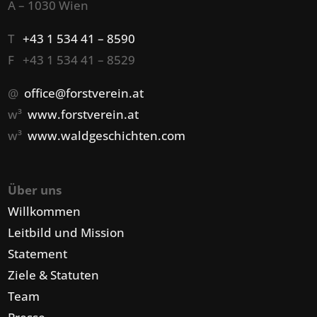
A – 1030 Wien
T
+43 1 534 41 – 8590
F +43 1 534 41 – 8529
@
office@forstverein.at
w³
www.forstverein.at
w³
www.waldgeschichten.com
Über uns
Willkommen
Leitbild und Mission
Statement
Ziele & Statuten
Team