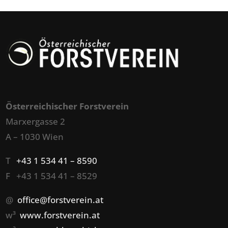
Österreichischer Forstverein
Marxergasse 2
A – 1030 Wien
T
+43 1 534 41 – 8590
F +43 1 534 41 – 8529
@
office@forstverein.at
w³
www.forstverein.at