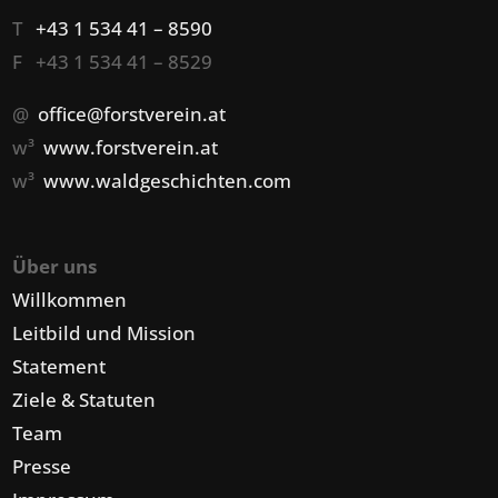
T
+43 1 534 41 – 8590
F +43 1 534 41 – 8529
@
office@forstverein.at
w³
www.forstverein.at
w³
www.waldgeschichten.com
Über uns
Willkommen
Leitbild und Mission
Statement
Ziele & Statuten
Team
Presse