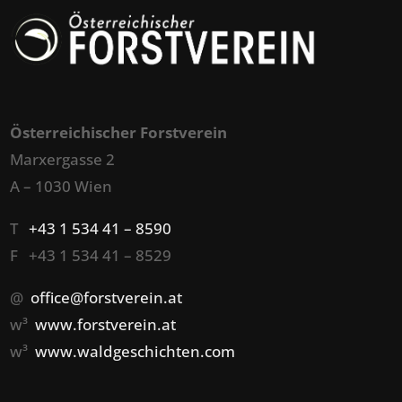
Österreichischer Forstverein
Marxergasse 2
A – 1030 Wien
T
+43 1 534 41 – 8590
F +43 1 534 41 – 8529
@
office@forstverein.at
w³
www.forstverein.at
w³
www.waldgeschichten.com