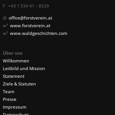
F +43 1 534 41 – 8529
@
office@forstverein.at
w³
www.forstverein.at
w³
www.waldgeschichten.com
Über uns
Willkommen
Leitbild und Mission
Statement
Ziele & Statuten
Team
Presse
Impressum
Datenschutz